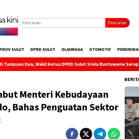
Pencarian
PROV SULUT
DPRD SULUT
OLAHRAGA
OTOMOTIF
PENDIDIKA
 Ketua DPRD Sulut Stela Runtuwene Serap Aspirasi Infrastrukt
BERIT
mbut Menteri Kebudayaan
do, Bahas Penguatan Sektor
t