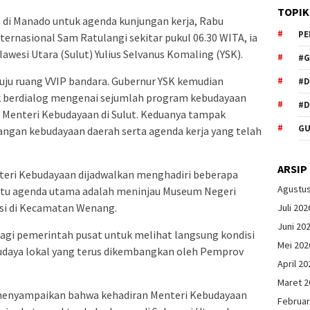
TOPIK
a di Manado untuk agenda kunjungan kerja, Rabu
PE
nternasional Sam Ratulangi sekitar pukul 06.30 WITA, ia
wesi Utara (Sulut) Yulius Selvanus Komaling (YSK).
#G
nuju ruang VVIP bandara. Gubernur YSK kemudian
#
 berdialog mengenai sejumlah program kebudayaan
#D
 Menteri Kebudayaan di Sulut. Keduanya tampak
GU
gan kebudayaan daerah serta agenda kerja yang telah
ARSIP
teri Kebudayaan dijadwalkan menghadiri beberapa
Agustu
satu agenda utama adalah meninjau Museum Negeri
asi di Kecamatan Wenang.
Juli 202
Juni 20
agi pemerintah pusat untuk melihat langsung kondisi
Mei 202
udaya lokal yang terus dikembangkan oleh Pemprov
April 20
Maret 2
 menyampaikan bahwa kehadiran Menteri Kebudayaan
Februar