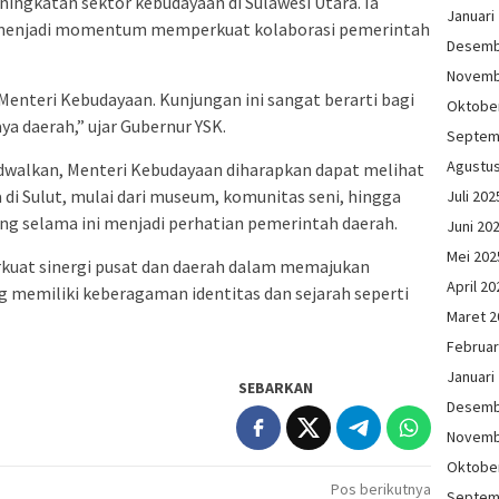
ingkatan sektor kebudayaan di Sulawesi Utara. Ia
Januari
a menjadi momentum memperkuat kolaborasi pemerintah
Desemb
Novemb
nteri Kebudayaan. Kunjungan ini sangat berarti bagi
Oktobe
a daerah,” ujar Gubernur YSK.
Septem
Agustu
adwalkan, Menteri Kebudayaan diharapkan dapat melihat
 di Sulut, mulai dari museum, komunitas seni, hingga
Juli 202
ang selama ini menjadi perhatian pemerintah daerah.
Juni 20
Mei 202
kuat sinergi pusat dan daerah dalam memajukan
April 20
g memiliki keberagaman identitas dan sejarah seperti
Maret 2
Februar
Januari
SEBARKAN
Desemb
Novemb
Oktobe
Pos berikutnya
Septem