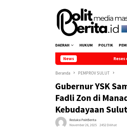
Loncat
ke
konten
DAERAH
HUKUM
POLITIK
PEM
News
Reses di Tumpaan Dua, Wakil
Beranda
PEMPROV SULUT
Gubernur YSK Sa
Fadli Zon di Mana
Kebudayaan Sulu
Redaksi PolitBerita
November 26, 2025
2452 Dilihat