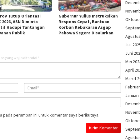
Desemb
Novemb
rov Tutup Orientasi
Gubernur Yulius Instruksikan
Oktobe
 2026, ASN Diminta
Respons Cepat, Bantuan
tif Hadapi Tantangan
Korban Kebakaran Asgap
Septem
yanan Publik
Pakowa Segera Disalurkan
Agustu
Juli 202
Juni 20
as yang wajib ditandai
*
Mei 202
April 20
Maret 2
Februar
Januari
Desemb
Novemb
a pada peramban ini untuk komentar saya berikutnya.
Oktobe
Septem
Agustu