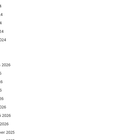
4
24
4
24
024
s 2026
6
26
6
26
026
i 2026
 2026
er 2025