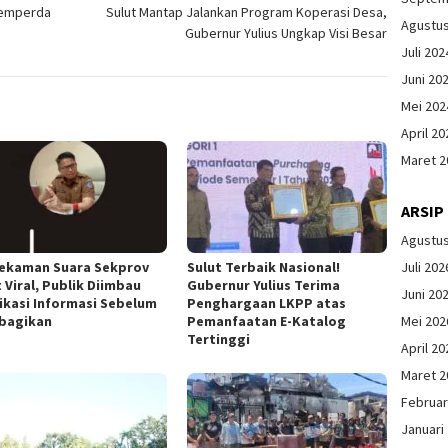
pemperda
Sulut Mantap Jalankan Program Koperasi Desa,
Agustu
Gubernur Yulius Ungkap Visi Besar
Juli 202
Juni 20
Mei 202
April 20
Maret 2
ARSIP
Agustu
Juli 202
Rekaman Suara Sekprov
Sulut Terbaik Nasional!
 Viral, Publik Diimbau
Gubernur Yulius Terima
Juni 20
fikasi Informasi Sebelum
Penghargaan LKPP atas
Mei 202
bagikan
Pemanfaatan E-Katalog
Tertinggi
April 20
Maret 2
Februar
Januari