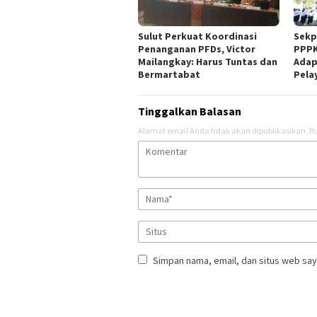
Sulut Perkuat Koordinasi
Sekp
Penanganan PFDs, Victor
PPPK
Mailangkay: Harus Tuntas dan
Adap
Bermartabat
Pela
Tinggalkan Balasan
Alamat email Anda tidak akan dipublikasikan.
Ru
Simpan nama, email, dan situs web say