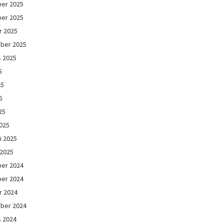
er 2025
er 2025
r 2025
ber 2025
s 2025
5
25
5
25
025
i 2025
 2025
er 2024
er 2024
r 2024
ber 2024
s 2024