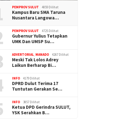
1
PEMPROV SULUT
4859 Dilihat
Kampus Baru SMA Taruna
Nusantara Langowa…
2
PEMPROV SULUT
4725 Dilihat
Gubernur Yulius Tetapkan
UMK Dan UMSP Su…
3
ADVERTORIAL
,
MANADO
4267 Dilihat
Meski Tak Lolos Adrey
Laikun Berharap Bi…
4
INFO
4179 Dilihat
DPRD Dulut Terima 17
Tuntutan Gerakan Se…
5
INFO
3857 Dilihat
Ketua DPD Gerindra SULUT,
YSK Serahkan B…