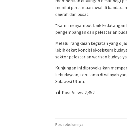
memberikan dukungan besar bagi pen
menilai pertemuan awal di bandar
daerah dan pusat.
“Kami menyambut baik kedatangan Me
pengembangan dan pelestarian buday
Melalui rangkaian kegiatan yang dij
lebih dekat kondisi ekosistem budaya
sektor pelestarian warisan budaya y
Kunjungan ini diproyeksikan memper
kebudayaan, terutama di wilayah yan
Sulawesi Utara.
Post Views:
2,452
Navigasi
Pos sebelumnya