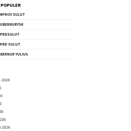
 POPULER
MPROV SULUT
UBERNURYSK
DPRDSULUT
PRD SULUT
BERNUR YULIUS
s 2026
6
26
6
26
026
i 2026