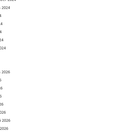
s 2024
4
24
4
24
024
s 2026
6
26
6
26
026
i 2026
 2026