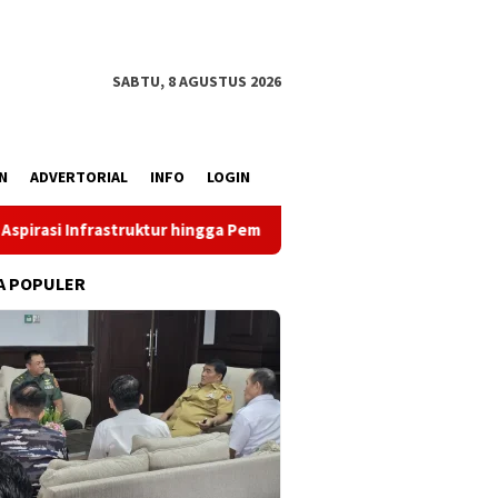
SABTU, 8 AGUSTUS 2026
N
ADVERTORIAL
INFO
LOGIN
ur hingga Pemberdayaan Ekonomi
Reses Louis Schramm di
A POPULER