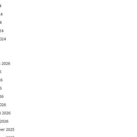
4
24
4
24
024
s 2026
6
26
6
26
026
i 2026
 2026
er 2025