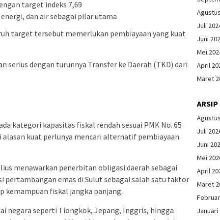
engan target indeks 7,69
Agustu
nergi, dan air sebagai pilar utama
Juli 202
uh target tersebut memerlukan pembiayaan yang kuat
Juni 20
Mei 202
 serius dengan turunnya Transfer ke Daerah (TKD) dari
April 20
Maret 2
ARSIP
Agustu
a kategori kapasitas fiskal rendah sesuai PMK No. 65
Juli 202
i alasan kuat perlunya mencari alternatif pembiayaan
Juni 20
Mei 202
lius menawarkan penerbitan obligasi daerah sebagai
April 20
si pertambangan emas di Sulut sebagai salah satu faktor
Maret 2
p kemampuan fiskal jangka panjang.
Februar
 negara seperti Tiongkok, Jepang, Inggris, hingga
Januari