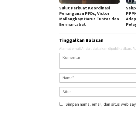
Sulut Perkuat Koordinasi
Sekp
Penanganan PFDs, Victor
PPPK
Mailangkay: Harus Tuntas dan
Adap
Bermartabat
Pela
Tinggalkan Balasan
Alamat email Anda tidak akan dipublikasikan.
Ru
Simpan nama, email, dan situs web say