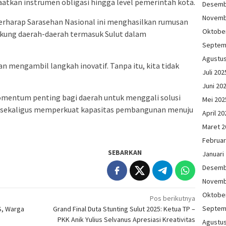
atkan instrumen obligasi hingga level pemerintah kota.
Desemb
Novemb
rharap Sarasehan Nasional ini menghasilkan rumusan
Oktobe
ukung daerah-daerah termasuk Sulut dalam
Septem
Agustu
n mengambil langkah inovatif. Tanpa itu, kita tidak
Juli 202
Juni 20
omentum penting bagi daerah untuk menggali solusi
Mei 202
 sekaligus memperkuat kapasitas pembangunan menuju
April 20
Maret 2
Februar
SEBARKAN
Januari
Desemb
Novemb
Oktobe
Pos berikutnya
Septem
, Warga
Grand Final Duta Stunting Sulut 2025: Ketua TP –
PKK Anik Yulius Selvanus Apresiasi Kreativitas
Agustu