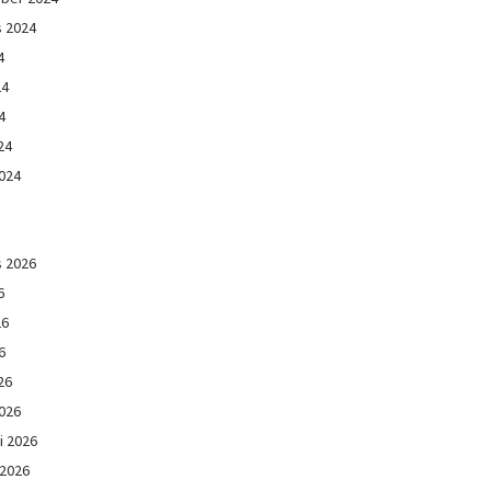
s 2024
4
24
4
24
024
s 2026
6
26
6
26
026
i 2026
 2026