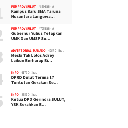
1
PEMPROV SULUT
4859 Dilihat
Kampus Baru SMA Taruna
Nusantara Langowa…
2
PEMPROV SULUT
4725 Dilihat
Gubernur Yulius Tetapkan
UMK Dan UMSP Su…
3
ADVERTORIAL
,
MANADO
4267 Dilihat
Meski Tak Lolos Adrey
Laikun Berharap Bi…
4
INFO
4179 Dilihat
DPRD Dulut Terima 17
Tuntutan Gerakan Se…
5
INFO
3857 Dilihat
Ketua DPD Gerindra SULUT,
YSK Serahkan B…