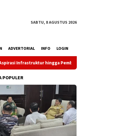
SABTU, 8 AGUSTUS 2026
N
ADVERTORIAL
INFO
LOGIN
 hingga Pemberdayaan Ekonomi
Reses Louis Schramm di P
A POPULER