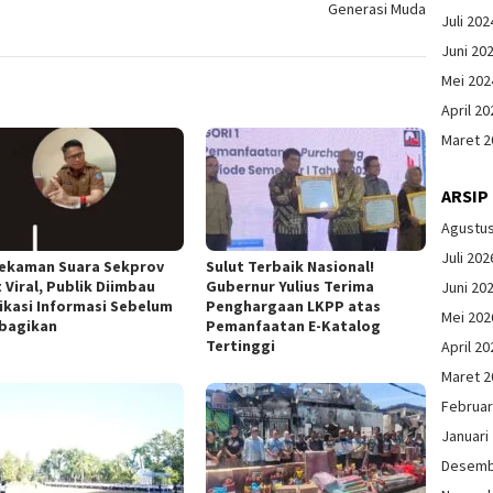
Generasi Muda
Juli 202
Juni 20
Mei 202
April 20
Maret 2
ARSIP
Agustu
Juli 202
Rekaman Suara Sekprov
Sulut Terbaik Nasional!
 Viral, Publik Diimbau
Gubernur Yulius Terima
Juni 20
fikasi Informasi Sebelum
Penghargaan LKPP atas
Mei 202
bagikan
Pemanfaatan E-Katalog
Tertinggi
April 20
Maret 2
Februar
Januari
Desemb