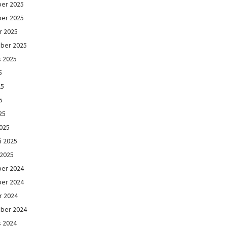
er 2025
er 2025
r 2025
ber 2025
s 2025
5
25
5
25
025
i 2025
 2025
er 2024
er 2024
r 2024
ber 2024
s 2024