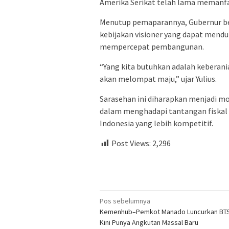
Amerika Serikat telah lama memanfa
Menutup pemaparannya, Gubernur be
kebijakan visioner yang dapat mend
mempercepat pembangunan.
“Yang kita butuhkan adalah keberania
akan melompat maju,” ujar Yulius.
Sarasehan ini diharapkan menjadi m
dalam menghadapi tantangan fiskal
Indonesia yang lebih kompetitif.
Post Views:
2,296
Navigasi
Pos sebelumnya
Kemenhub–Pemkot Manado Luncurkan BTS
pos
Kini Punya Angkutan Massal Baru