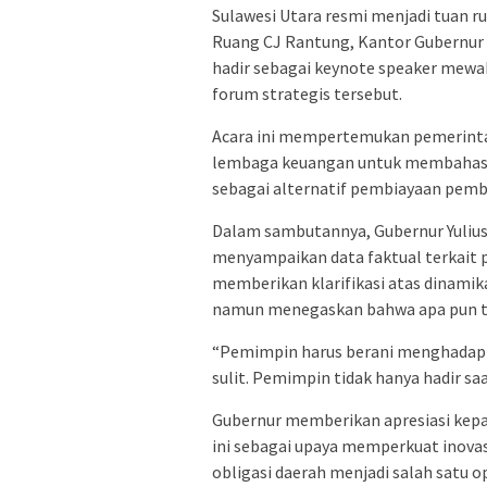
Sulawesi Utara resmi menjadi tuan r
Ruang CJ Rantung, Kantor Gubernur S
hadir sebagai keynote speaker mewa
forum strategis tersebut.
Acara ini mempertemukan pemerintah 
lembaga keuangan untuk membahas p
sebagai alternatif pembiayaan pemba
Dalam sambutannya, Gubernur Yuliu
menyampaikan data faktual terkait p
memberikan klarifikasi atas dinamik
namun menegaskan bahwa apa pun ta
“Pemimpin harus berani menghadapi
sulit. Pemimpin tidak hanya hadir sa
Gubernur memberikan apresiasi kepa
ini sebagai upaya memperkuat inov
obligasi daerah menjadi salah satu 