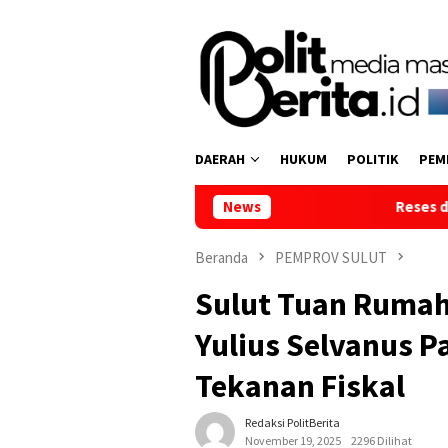
Loncat
ke
konten
DAERAH
HUKUM
POLITIK
PEM
News
Reses di Tumpaan Dua, Wakil K
Beranda
PEMPROV SULUT
Sulut Tuan Rumah
Yulius Selvanus P
Tekanan Fiskal
Redaksi PolitBerita
November 19, 2025
2296 Dilihat