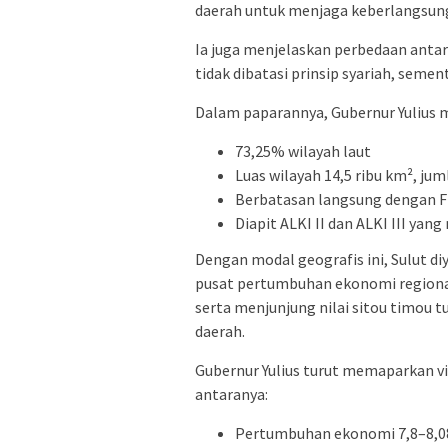
daerah untuk menjaga keberlangsu
Ia juga menjelaskan perbedaan antara
tidak dibatasi prinsip syariah, semen
Dalam paparannya, Gubernur Yulius m
73,25% wilayah laut
Luas wilayah 14,5 ribu km², jum
Berbatasan langsung dengan Fi
Diapit ALKI II dan ALKI III yan
Dengan modal geografis ini, Sulut di
pusat pertumbuhan ekonomi regional.
serta menjunjung nilai sitou timou 
daerah.
Gubernur Yulius turut memaparkan v
antaranya:
Pertumbuhan ekonomi 7,8–8,08%