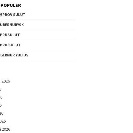
 POPULER
MPROV SULUT
UBERNURYSK
DPRDSULUT
PRD SULUT
BERNUR YULIUS
s 2026
6
26
6
26
026
i 2026