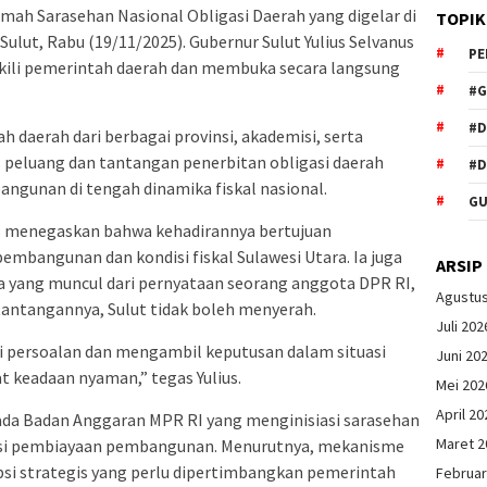
umah Sarasehan Nasional Obligasi Daerah yang digelar di
TOPIK
ulut, Rabu (19/11/2025). Gubernur Sulut Yulius Selvanus
PE
kili pemerintah daerah dan membuka secara langsung
#G
#
daerah dari berbagai provinsi, akademisi, serta
eluang dan tantangan penerbitan obligasi daerah
#D
ngunan di tengah dinamika fiskal nasional.
GU
s menegaskan bahwa kehadirannya bertujuan
embangunan dan kondisi fiskal Sulawesi Utara. Ia juga
ARSIP
a yang muncul dari pernyataan seorang anggota DPR RI,
Agustu
ntangannya, Sulut tidak boleh menyerah.
Juli 202
 persoalan dan mengambil keputusan dalam situasi
Juni 20
at keadaan nyaman,” tegas Yulius.
Mei 202
April 20
da Badan Anggaran MPR RI yang menginisiasi sarasehan
Maret 2
asi pembiayaan pembangunan. Menurutnya, mekanisme
opsi strategis yang perlu dipertimbangkan pemerintah
Februar