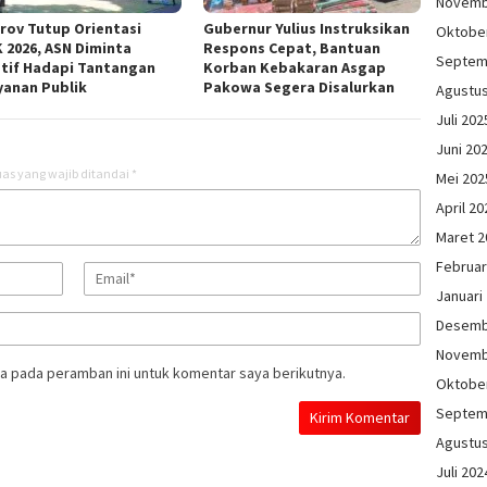
Novemb
rov Tutup Orientasi
Gubernur Yulius Instruksikan
Oktobe
 2026, ASN Diminta
Respons Cepat, Bantuan
Septem
tif Hadapi Tantangan
Korban Kebakaran Asgap
yanan Publik
Pakowa Segera Disalurkan
Agustu
Juli 202
Juni 20
as yang wajib ditandai
*
Mei 202
April 20
Maret 2
Februar
Januari
Desemb
Novemb
a pada peramban ini untuk komentar saya berikutnya.
Oktobe
Septem
Agustu
Juli 202