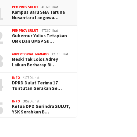
1
PEMPROV SULUT
4856 Dilihat
Kampus Baru SMA Taruna
Nusantara Langowa…
2
PEMPROV SULUT
4723 Dilihat
Gubernur Yulius Tetapkan
UMK Dan UMSP Su…
3
ADVERTORIAL
,
MANADO
4267 Dilihat
Meski Tak Lolos Adrey
Laikun Berharap Bi…
4
INFO
4177 Dilihat
DPRD Dulut Terima 17
Tuntutan Gerakan Se…
5
INFO
3852 Dilihat
Ketua DPD Gerindra SULUT,
YSK Serahkan B…