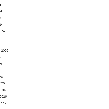
4
24
4
24
024
s 2026
6
26
6
26
026
i 2026
 2026
er 2025