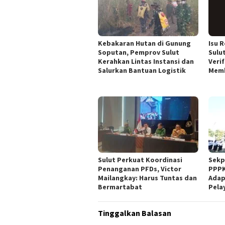
Kebakaran Hutan di Gunung
Isu 
Soputan, Pemprov Sulut
Sulut
Kerahkan Lintas Instansi dan
Veri
Salurkan Bantuan Logistik
Mem
Sulut Perkuat Koordinasi
Sekp
Penanganan PFDs, Victor
PPPK
Mailangkay: Harus Tuntas dan
Adap
Bermartabat
Pela
Tinggalkan Balasan