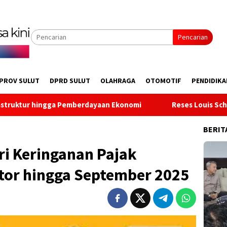
Pencarian
PROV SULUT
DPRD SULUT
OLAHRAGA
OTOMOTIF
PENDIDIKA
emberdayaan Ekonomi
Reses Louis Schramm di Panti Asuh
BERIT
ri Keringanan Pajak
or hingga September 2025