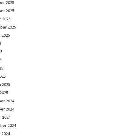
er 2025
er 2025
r 2025
ber 2025
s 2025
5
25
5
25
025
i 2025
 2025
er 2024
er 2024
r 2024
ber 2024
s 2024