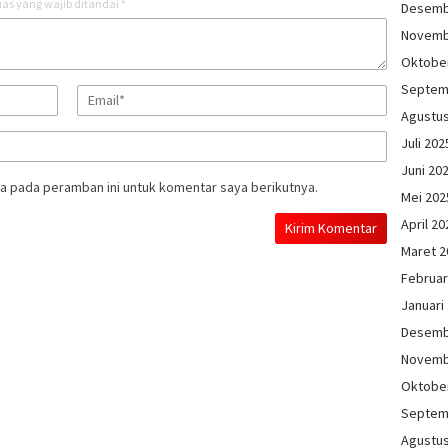
as yang wajib ditandai
*
Desemb
Novemb
Oktobe
Septem
Agustu
Juli 202
Juni 20
a pada peramban ini untuk komentar saya berikutnya.
Mei 202
April 20
Maret 2
Februar
Januari
Desemb
Novemb
Oktobe
Septem
Agustu