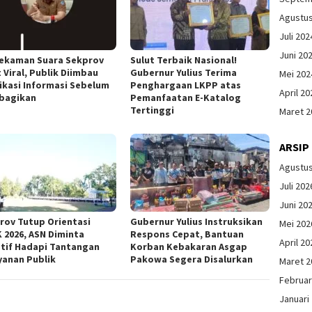
Agustu
Juli 202
Juni 20
Rekaman Suara Sekprov
Sulut Terbaik Nasional!
 Viral, Publik Diimbau
Gubernur Yulius Terima
Mei 202
fikasi Informasi Sebelum
Penghargaan LKPP atas
April 20
bagikan
Pemanfaatan E-Katalog
Tertinggi
Maret 2
ARSIP
Agustu
Juli 202
Juni 20
rov Tutup Orientasi
Gubernur Yulius Instruksikan
Mei 202
 2026, ASN Diminta
Respons Cepat, Bantuan
April 20
tif Hadapi Tantangan
Korban Kebakaran Asgap
yanan Publik
Pakowa Segera Disalurkan
Maret 2
Februar
Januari