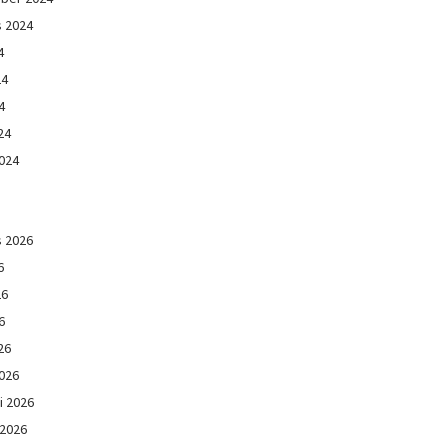
s 2024
4
24
4
24
024
s 2026
6
26
6
26
026
i 2026
 2026