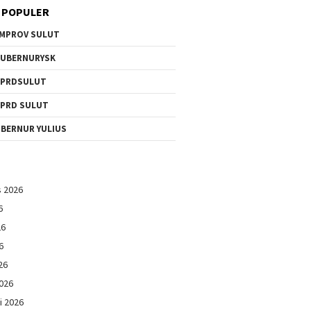
 POPULER
MPROV SULUT
UBERNURYSK
DPRDSULUT
PRD SULUT
BERNUR YULIUS
s 2026
6
26
6
26
026
i 2026