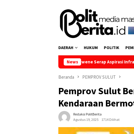
Loncat
ke
konten
DAERAH
HUKUM
POLITIK
PEM
 Sulut Stela Runtuwene Serap Aspirasi Infrastruktur hingga P
News
Beranda
PEMPROV SULUT
Pemprov Sulut Be
Kendaraan Bermot
Redaksi PolitBerita
Agustus 19, 2025
1714 Dilihat