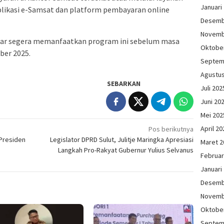
Januari
 aplikasi e-Samsat dan platform pembayaran online
Desemb
Novemb
ar segera memanfaatkan program ini sebelum masa
Oktobe
ber 2025.
Septem
Agustu
SEBARKAN
Juli 202
Juni 20
Mei 202
April 20
Pos berikutnya
 Presiden
Legislator DPRD Sulut, Julitje Maringka Apresiasi
Maret 2
Langkah Pro-Rakyat Gubernur Yulius Selvanus
Februar
Januari
Desemb
Novemb
Oktobe
Septem