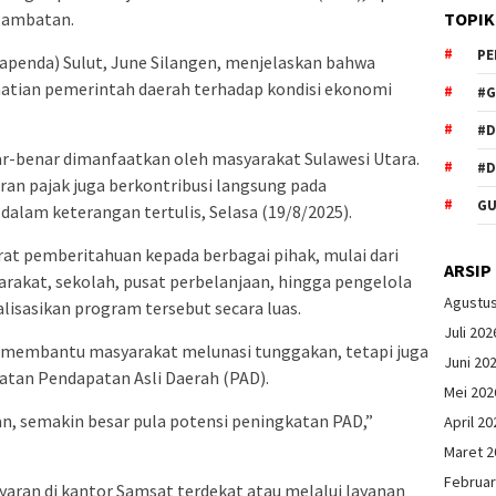
TOPIK
lambatan.
PE
penda) Sulut, June Silangen, menjelaskan bahwa
hatian pemerintah daerah terhadap kondisi ekonomi
#G
#
r-benar dimanfaatkan oleh masyarakat Sulawesi Utara.
#D
an pajak juga berkontribusi langsung pada
GU
dalam keterangan tertulis, Selasa (19/8/2025).
at pemberitahuan kepada berbagai pihak, mulai dari
ARSIP
rakat, sekolah, pusat perbelanjaan, hingga pengelola
Agustu
isasikan program tersebut secara luas.
Juli 202
ya membantu masyarakat melunasi tunggakan, tetapi juga
Juni 20
atan Pendapatan Asli Daerah (PAD).
Mei 202
, semakin besar pula potensi peningkatan PAD,”
April 20
Maret 2
Februar
ran di kantor Samsat terdekat atau melalui layanan