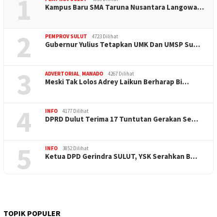
1
Kampus Baru SMA Taruna Nusantara Langowa…
2
PEMPROV SULUT
4723 Dilihat
Gubernur Yulius Tetapkan UMK Dan UMSP Su…
3
ADVERTORIAL
,
MANADO
4267 Dilihat
Meski Tak Lolos Adrey Laikun Berharap Bi…
4
INFO
4177 Dilihat
DPRD Dulut Terima 17 Tuntutan Gerakan Se…
5
INFO
3852 Dilihat
Ketua DPD Gerindra SULUT, YSK Serahkan B…
TOPIK POPULER