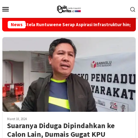
Loncat
Menu
ke
Mobile
konten
t Stela Runtuwene Serap Aspirasi Infrastruktur hingga Pemberd
News
Maret 18, 2024
Suaranya Diduga Dipindahkan ke
Calon Lain, Dumais Gugat KPU